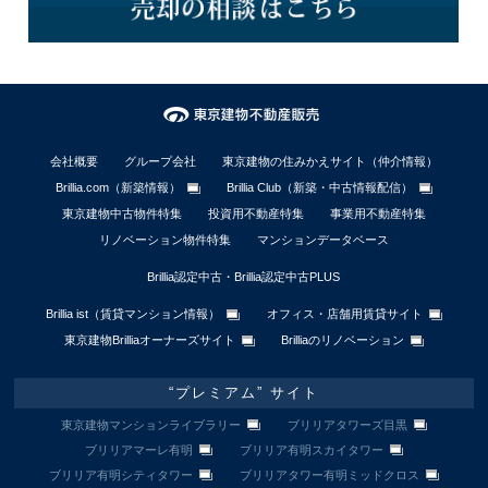
会社概要
グループ会社
東京建物の住みかえサイト（仲介情報）
Brillia.com（新築情報）
Brillia Club（新築・中古情報配信）
東京建物中古物件特集
投資用不動産特集
事業用不動産特集
リノベーション物件特集
マンションデータベース
Brillia認定中古・Brillia認定中古PLUS
Brillia ist（賃貸マンション情報）
オフィス・店舗用賃貸サイト
東京建物Brilliaオーナーズサイト
Brilliaのリノベーション
“プレミアム” サイト
東京建物マンションライブラリー
ブリリアタワーズ目黒
ブリリアマーレ有明
ブリリア有明スカイタワー
ブリリア有明シティタワー
ブリリアタワー有明ミッドクロス