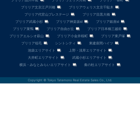
ブリリア文京江戸川橋
ブリリアウェリス文京千駄木
ブリリア代官山プレステージ
ブリリア目黒大橋
ブリリア武蔵小杉
ブリリア神楽坂id
ブリリア銀座id
ブリリア巣鴨
ブリリア自由が丘
ブリリア日本橋三越前
ブリリアエルシオ萩山
ブリリア小金井桜町
ブリリア東戸塚
ブリリア稲毛
シントシティ
東建座間ハイツ
池袋エリアサイト
上野・浅草エリアサイト
大井町エリアサイト
武蔵小杉エリアサイト
横浜・みなとみらいエリアサイト
奏の杜エリアサイト
Copyright © Tokyo Tatemono Real Estate Sales Co., Ltd.
売出中物件
この物件が出たら
教えて
無料査定して
ほしい
6件