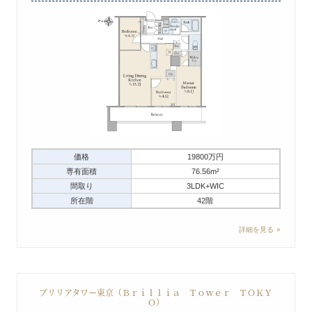
価格
19800万円
専有面積
76.56m²
間取り
3LDK+WIC
所在階
42階
詳細を見る
ブリリアタワー東京（Ｂｒｉｌｌｉａ Ｔｏｗｅｒ ＴＯＫＹ
Ｏ）