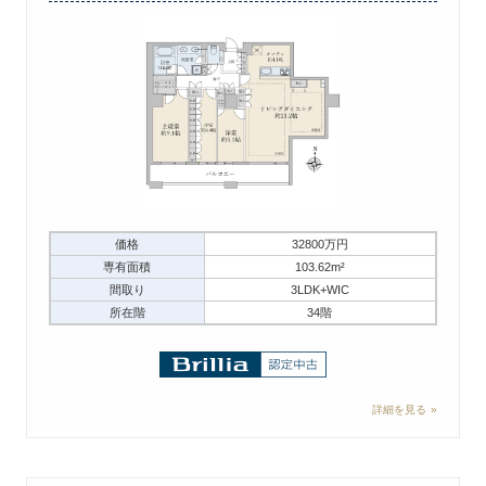
価格
32800万円
専有面積
103.62m²
間取り
3LDK+WIC
所在階
34階
詳細を見る