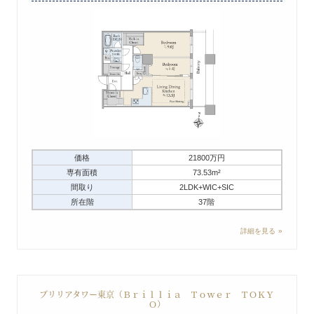
価格
21800万円
専有面積
73.53m²
間取り
2LDK+WIC+SIC
所在階
37階
詳細を見る
ブリリアタワー東京（Ｂｒｉｌｌｉａ Ｔｏｗｅｒ ＴＯＫＹ
Ｏ）