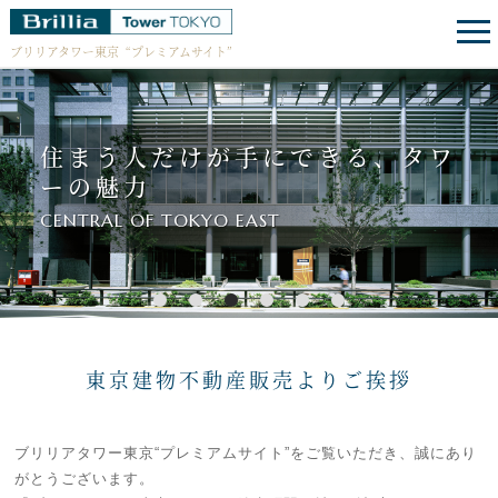
ブリリアタワー東京
“プレミアムサイト”
住まう人だけが手にできる、タワ
ーの魅力
CENTRAL OF TOKYO EAST
1
2
3
4
5
6
東京建物不動産販売よりご挨拶
ブリリアタワー東京“プレミアムサイト”をご覧いただき、誠にあり
がとうございます。