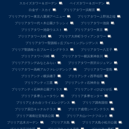
スカイズタワー＆ガーデン
ベイズタワー＆ガーデン
白金ザ・スカイ
ブリリアタワー浜離宮
ブリリアザタワー東京八重洲アベニュー
ブリリアタワー上野池之端
ブリリアタワー代々木公園クラッシィ
ブリリアタワー池袋
ブリリアタワー池袋ウエスト
ブリリアタワー東京
ブリリアタワー大崎
ブリリア大井町ラヴィアンタワー
ブリリアタワー聖蹟桜ヶ丘ブルーミングレジデンス
ブリリア聖蹟桜ヶ丘ブルーミングテラス
ブリリアタワー八王子
ブリリアタワー川崎
ブリリアタワー横浜東神奈川
ブリリアグランデみなとみらい
ブリリアタワー所沢ロジュマン
ブリリアタワー高崎アルファレジデンシア
ブリリアタワー堂島
ブリリアシティ横浜磯子
ブリリアシティ西早稲田
ブリリアシティ三鷹
ブリリアシティ石神井台
ブリリアシティ石神井公園アトラス
ブリリアシティひばりが丘
ブリリア多摩ニュータウン
ブリリア多摩センター
ブリリアときわ台ソライエレジデンス
ブリリア調布国領
ブリリア辰巳キャナルテラス
ブリリア成増シーズンテラス
ブリリア湘南辻堂海浜公園
ブリリア大山パークフロント
ブリリア志木ガーデン
ブリリア大島
ブリリア大島小松川公園
ブリリア品川中延
ブリリアウェリス月島
ブリリア一番町