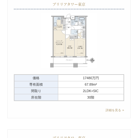
ブリリアタワー東京
価格
17480万円
専有面積
67.89m²
間取り
2LDK+SIC
所在階
30階
詳細を見る
ブリリアタワー東京