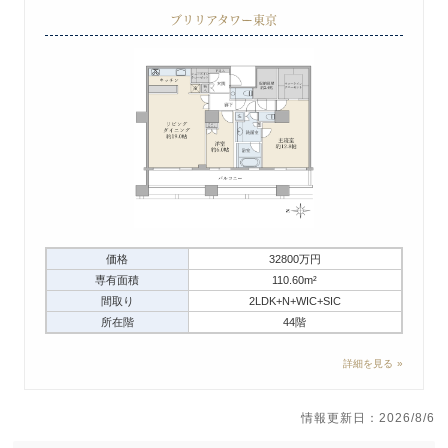
ブリリアタワー東京
価格
32800万円
専有面積
110.60m²
間取り
2LDK+N+WIC+SIC
所在階
44階
詳細を見る
情報更新日：2026/8/6