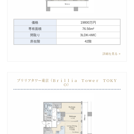
価格
19800万円
専有面積
76.56m²
間取り
3LDK+WIC
所在階
42階
詳細を見る
ブリリアタワー東京（Ｂｒｉｌｌｉａ Ｔｏｗｅｒ ＴＯＫＹ
Ｏ）