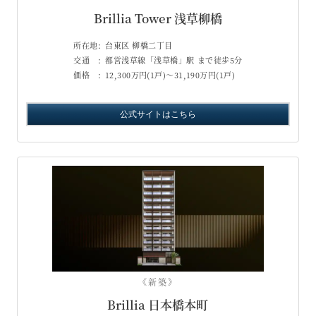
Brillia Tower 浅草柳橋
所在地:
台東区 柳橋二丁目
交通 :
都営浅草線「浅草橋」駅 まで徒歩5分
価格 :
12,300万円(1戸)～31,190万円(1戸)
公式サイトはこちら
《新築》
Brillia 日本橋本町