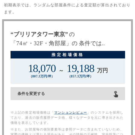
初期表示では、ランダムな部屋条件による査定額が算出されており
ます。
“ブリリアタワー東京”
の
「
74
㎡・
32F
・
角部屋
」
の
条件では..
18,070
19,188
～
万円
（
807.3
万円/坪）
（
857.3
万円/坪）
条件を変更する
※上記の推定相場価格は「
マンションレビュー
」のシステムを採用し
ており、過去の販売履歴データ他、様々なデータを元に導き出された
価格を表示しています。
※また、お部屋毎の個別要素等は参照データに含まれていないため、
実際の価格とは異なる場合があり、その情報の正確性、完全性等につ