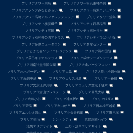
ブリリアタワー川崎
ブリリアタワー横浜東神奈川
ブリリアグランデみなとみらい
ブリリアタワー所沢ロジュマン
ブリリアタワー高崎アルファレジデンシア
ブリリアタワー堂島
ブリリアシティ横浜磯子
ブリリアシティ西早稲田
ブリリアシティ三鷹
ブリリアシティ石神井台
ブリリアシティ石神井公園アトラス
ブリリアシティひばりが丘
ブリリア多摩ニュータウン
ブリリア多摩センター
ブリリアときわ台ソライエレジデンス
ブリリア調布国領
ブリリア辰巳キャナルテラス
ブリリア成増シーズンテラス
ブリリア湘南辻堂海浜公園
ブリリア大山パークフロント
ブリリア志木ガーデン
ブリリア大島
ブリリア大島小松川公園
ブリリア品川中延
ブリリアウェリス月島
ブリリア一番町
ブリリア文京江戸川橋
ブリリアウェリス文京千駄木
ブリリア代官山プレステージ
ブリリア目黒大橋
ブリリア武蔵小杉
ブリリア神楽坂id
ブリリア銀座id
ブリリア巣鴨
ブリリア自由が丘
ブリリア日本橋三越前
ブリリアエルシオ萩山
ブリリア小金井桜町
ブリリア東戸塚
ブリリア稲毛
シントシティ
東建座間ハイツ
池袋エリアサイト
上野・浅草エリアサイト
大井町エリアサイト
武蔵小杉エリアサイト