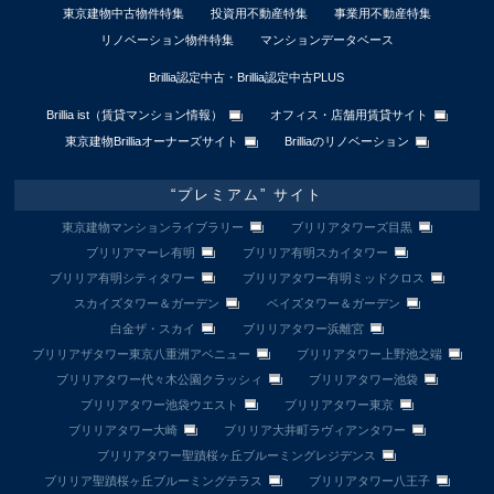
東京建物中古物件特集
投資用不動産特集
事業用不動産特集
リノベーション物件特集
マンションデータベース
Brillia認定中古・Brillia認定中古PLUS
Brillia ist（賃貸マンション情報）
オフィス・店舗用賃貸サイト
東京建物Brilliaオーナーズサイト
Brilliaのリノベーション
“プレミアム” サイト
東京建物マンションライブラリー
ブリリアタワーズ目黒
ブリリアマーレ有明
ブリリア有明スカイタワー
ブリリア有明シティタワー
ブリリアタワー有明ミッドクロス
スカイズタワー＆ガーデン
ベイズタワー＆ガーデン
白金ザ・スカイ
ブリリアタワー浜離宮
ブリリアザタワー東京八重洲アベニュー
ブリリアタワー上野池之端
ブリリアタワー代々木公園クラッシィ
ブリリアタワー池袋
ブリリアタワー池袋ウエスト
ブリリアタワー東京
ブリリアタワー大崎
ブリリア大井町ラヴィアンタワー
ブリリアタワー聖蹟桜ヶ丘ブルーミングレジデンス
ブリリア聖蹟桜ヶ丘ブルーミングテラス
ブリリアタワー八王子