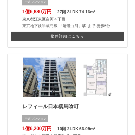
中古マンション
1億6,880万円
27階
3LDK
74.16m²
東京都江東区白河４丁目
東京地下鉄半蔵門線
「清澄白河」駅 まで
徒歩6分
物件詳細はこちら
レフィール日本橋馬喰町
中古マンション
1億6,200万円
10階
2LDK
66.09m²