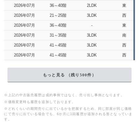
2026年07月
36～40階
2LDK
東
2026年07月
21～25階
3LDK
西
2026年07月
36～40階
-
東
2026年07月
31～35階
3LDK
南
2026年07月
41～45階
3LDK
西
2026年07月
41～45階
3LDK
西
もっと見る （残り
500
件）
※上記の中古販売履歴は成約事例ではなく、売り出し事例となります。
※価格変更時も履歴を追加しております。
※どれくらいの期間売りに出ているかを把握するため、同じ部屋が同じ価格
にて売りに出ている場合でも、6か月に1回履歴が追加される形となっていま
す。