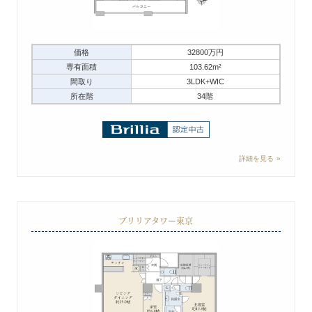
価格
32800万円
専有面積
103.62m²
間取り
3LDK+WIC
所在階
34階
詳細を見る
ブリリアタワー東京