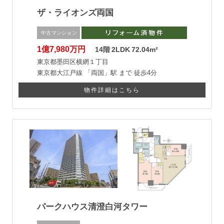
ザ・ライオンズ両国
中古マンション
1億7,980万円
14階
2LDK
72.04m²
東京都墨田区横網１丁目
東京都大江戸線
「両国」駅 まで
徒歩4分
物件詳細はこちら
パークハウス清澄白河タワー