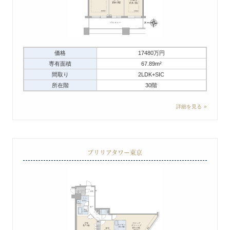
価格
17480万円
専有面積
67.89m²
間取り
2LDK+SIC
所在階
30階
詳細を見る
ブリリアタワー東京