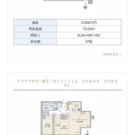
価格
21800万円
専有面積
73.53m²
間取り
2LDK+WIC+SIC
所在階
37階
詳細を見る
ブリリアタワー東京（Ｂｒｉｌｌｉａ Ｔｏｗｅｒ ＴＯＫＹ
Ｏ）