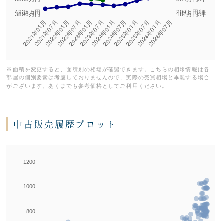
※面積を変更すると、面積別の相場が確認できます。こちらの相場情報は各
部屋の個別要素は考慮しておりませんので、実際の売買相場と乖離する場合
がございます。あくまでも参考価格としてご利用ください。
中古販売履歴プロット
1200
Series 1
1000
800