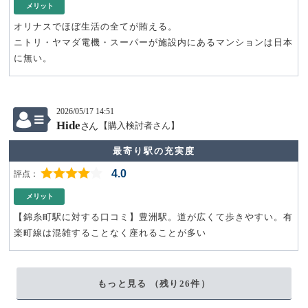
メリット
オリナスでほぼ生活の全てが賄える。
ニトリ・ヤマダ電機・スーパーが施設内にあるマンションは日本
に無い。
2026/05/17 14:51
Hide
【購入検討者さん】
さん
最寄り駅の充実度
4.0
メリット
【錦糸町駅に対する口コミ】豊洲駅。道が広くて歩きやすい。有
楽町線は混雑することなく座れることが多い
もっと見る （残り
26
件）