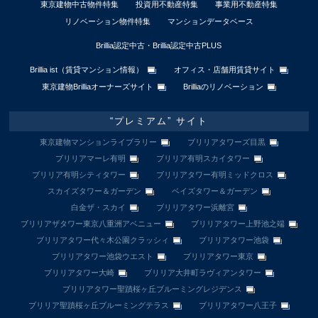
東京建物中古物件特集
投資用不動産特集
事業用不動産特集
リノベーション物件特集
マンションデータベース
Brillia認定中古・Brillia認定中古PLUS
Brillia ist（賃貸マンション情報）
オフィス・店舗用賃貸サイト
東京建物Brilliaオーナーズサイト
Brilliaのリノベーション
“プレミアム” サイト
東京建物マンションライブラリー
ブリリアタワーズ目黒
ブリリアマーレ有明
ブリリア有明スカイタワー
ブリリア有明シティタワー
ブリリアタワー有明ミッドクロス
スカイズタワー＆ガーデン
ベイズタワー＆ガーデン
白金ザ・スカイ
ブリリアタワー浜離宮
ブリリアザタワー東京八重洲アベニュー
ブリリアタワー上野池之端
ブリリアタワー代々木公園クラッシィ
ブリリアタワー池袋
ブリリアタワー池袋ウエスト
ブリリアタワー東京
ブリリアタワー大崎
ブリリア大井町ラヴィアンタワー
ブリリアタワー聖蹟桜ヶ丘ブルーミングレジデンス
ブリリア聖蹟桜ヶ丘ブルーミングテラス
ブリリアタワー八王子