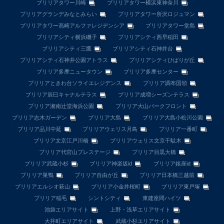
ブリリアタワー川崎
ブリリアタワー横浜東神奈川
ブリリアグランデみなとみらい
ブリリアタワー所沢ロジュマン
ブリリアタワー高崎アルファレジデンシア
ブリリアタワー堂島
ブリリアシティ横浜磯子
ブリリアシティ西早稲田
ブリリアシティ三鷹
ブリリアシティ石神井台
ブリリアシティ石神井公園アトラス
ブリリアシティひばりが丘
ブリリア多摩ニュータウン
ブリリア多摩センター
ブリリアときわ台ソライエレジデンス
ブリリア調布国領
ブリリア辰巳キャナルテラス
ブリリア成増シーズンテラス
ブリリア湘南辻堂海浜公園
ブリリア大山パークフロント
ブリリア志木ガーデン
ブリリア大島
ブリリア大島小松川公園
ブリリア品川中延
ブリリアウェリス月島
ブリリア一番町
ブリリア文京江戸川橋
ブリリアウェリス文京千駄木
ブリリア代官山プレステージ
ブリリア目黒大橋
ブリリア武蔵小杉
ブリリア神楽坂id
ブリリア銀座id
ブリリア巣鴨
ブリリア自由が丘
ブリリア日本橋三越前
ブリリアエルシオ萩山
ブリリア小金井桜町
ブリリア東戸塚
ブリリア稲毛
シントシティ
東建座間ハイツ
池袋エリアサイト
上野・浅草エリアサイト
大井町エリアサイト
武蔵小杉エリアサイト