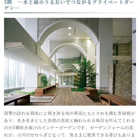
3階 ―水と緑のうるおいでつながるプライベートガー
デン―
四季の訪れを我先にと咲き誇る旬の草花たちとそれを囲む常緑樹が
あり、生き生きとした自然の息吹と触れられる毎日を叶えてくれる
のが2層吹き抜けのインナーガーデンです。ガーデンフォールの流
れが、小川のせせらぎとなって、気ままに散策できる喜びもありま